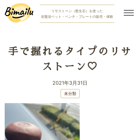
Skip
リサストーン（甦生石）を使った
to
岩盤浴ベット・ベンチ・プレートの販売・体験
content
岩盤浴商品紹介
岩盤浴体験
手で握れるタイプのリサ
bimailuの想い
ストーン♡
お知らせ・ブログ
2021年3月31日
岩盤浴無料体験お申し込み
未分類
ご購入相談