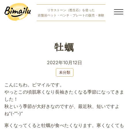
Skip
リサストーン（甦生石）を使った
to
岩盤浴ベット・ベンチ・プレートの販売・体験
content
岩盤浴商品紹介
岩盤浴体験
牡蠣
bimailuの想い
2022年10月12日
お知らせ・ブログ
未分類
こんにちわ。ビマイルです。
岩盤浴無料体験お申し込み
やっとこの頃肌寒くなり長袖きたくなる季節になってきま
した！
ご購入相談
秋という季節が大好きなのですが、最近秋、短いですよ
ね”(-“”-)”
寒くなってくると牡蠣が食べたくなります。寒くなくても