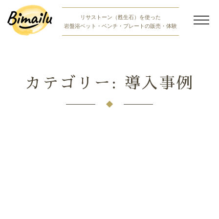
Skip
リサストーン（甦生石）を使った
to
岩盤浴ベット・ベンチ・プレートの販売・体験
content
岩盤浴商品紹介
岩盤浴体験
カテゴリー:
導入事例
bimailuの想い
お知らせ・ブログ
岩盤浴無料体験お申し込み
ご購入相談